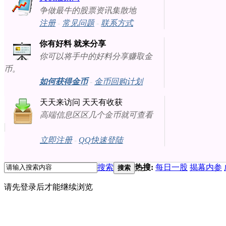
争做最牛的股票资讯集散地
注册
-
常见问题
-
联系方式
你有好料 就来分享
你可以将手中的好料分享赚取金
币。
如何获得金币
-
金币回购计划
天天来访问 天天有收获
高端信息区区几个金币就可查看
立即注册
-
QQ快速登陆
搜索
热搜:
每日一股
揭幕内参
搜索
请先登录后才能继续浏览