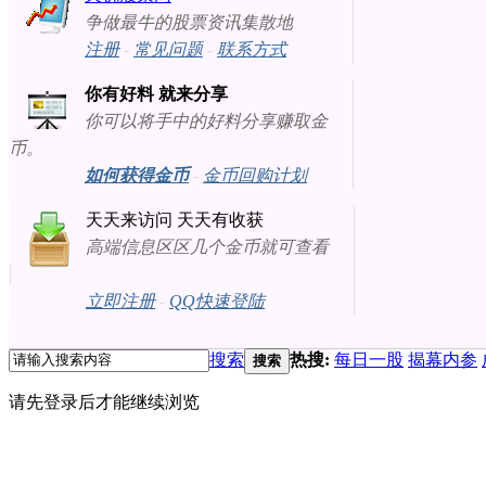
争做最牛的股票资讯集散地
注册
-
常见问题
-
联系方式
你有好料 就来分享
你可以将手中的好料分享赚取金
币。
如何获得金币
-
金币回购计划
天天来访问 天天有收获
高端信息区区几个金币就可查看
立即注册
-
QQ快速登陆
搜索
热搜:
每日一股
揭幕内参
搜索
请先登录后才能继续浏览