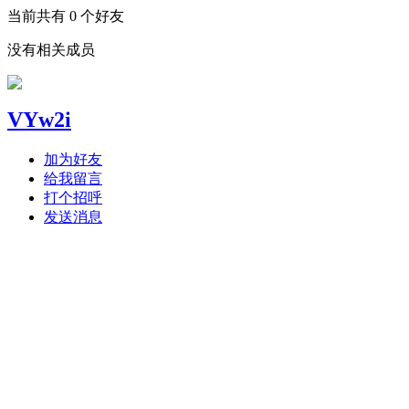
当前共有
0
个好友
没有相关成员
VYw2i
加为好友
给我留言
打个招呼
发送消息