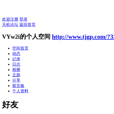
欢迎注册
登录
天机论坛
返回首页
VYw2i的个人空间
http://www.tjgp.com/?
空间首页
动态
记录
日志
相册
主题
分享
留言板
个人资料
好友