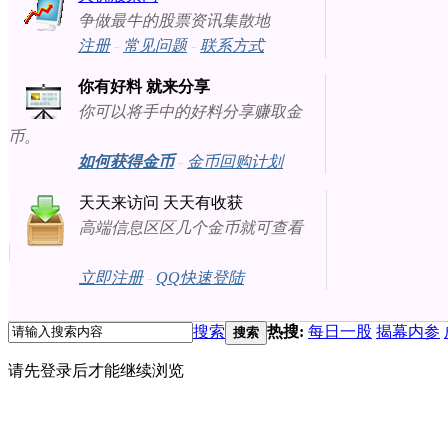
争做最牛的股票资讯集散地
注册
-
常见问题
-
联系方式
你有好料 就来分享
你可以将手中的好料分享赚取金
币。
如何获得金币
-
金币回购计划
天天来访问 天天有收获
高端信息区区几个金币就可查看
立即注册
-
QQ快速登陆
搜索
热搜:
每日一股
揭幕内参
搜索
请先登录后才能继续浏览