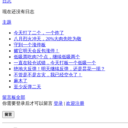
日志
现在还没有日志
主题
今天打了二个，一个炸了
八月烈火冲天，20%大肉先吃为敬
守到一个涨停板
赌它明天会反包涨停！
低吸票吃肉7个点，继续低吸两个
一直在轻仓试错，今天打板一个低吸一个
绝地大反弹！明天继续反弹，还是昙花一现？
不管是不是古灾，我已经空仓了！
麻木了
至少反弹二天
留言板
全部
你需要登录后才可以留言
登录
|
欢迎注册
留言