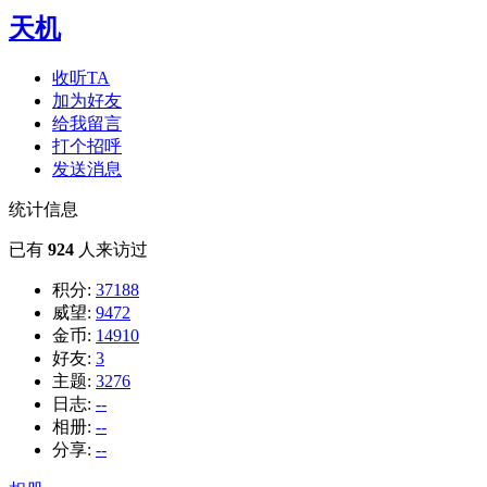
天机
收听TA
加为好友
给我留言
打个招呼
发送消息
统计信息
已有
924
人来访过
积分:
37188
威望:
9472
金币:
14910
好友:
3
主题:
3276
日志:
--
相册:
--
分享:
--