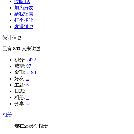
收听TA
加为好友
给我留言
打个招呼
发送消息
统计信息
已有
863
人来访过
积分:
2432
威望:
97
金币:
2198
好友:
--
主题:
6
日志:
--
相册:
--
分享:
--
相册
现在还没有相册