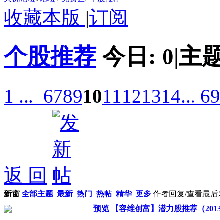
收藏本版
|
订阅
个股推荐
今日:
0
|
主题
1 ...
6
7
8
9
10
11
12
13
14
... 69
返 回
新窗
全部主题
最新
热门
热帖
精华
更多
作者
回复/查看
最后
预览
【容维创富】潜力股推荐（2013-0