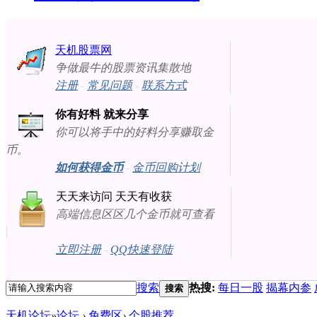
天机股票网
争做最牛的股票资讯集散地
注册
-
常见问题
-
联系方式
你有好料 就来分享
你可以将手中的好料分享赚取金
币。
如何获得金币
-
金币回购计划
天天来访问 天天有收获
高端信息区区几个金币就可查看
立即注册
-
QQ快速登陆
搜索
热搜:
每日一股
揭幕内参
搜索
天机论坛
»
论坛
›
免费区
›
个股推荐