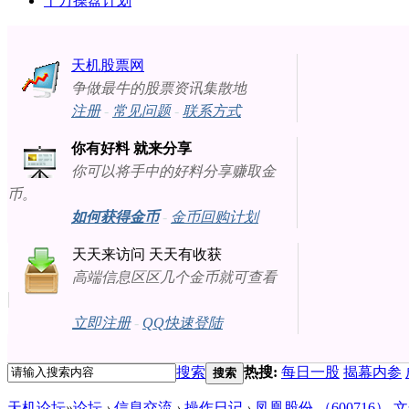
十万操盘计划
天机股票网
争做最牛的股票资讯集散地
注册
-
常见问题
-
联系方式
你有好料 就来分享
你可以将手中的好料分享赚取金
币。
如何获得金币
-
金币回购计划
天天来访问 天天有收获
高端信息区区几个金币就可查看
立即注册
-
QQ快速登陆
搜索
热搜:
每日一股
揭幕内参
搜索
天机论坛
»
论坛
›
信息交流
›
操作日记
›
凤凰股份 （600716