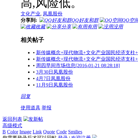
高,风险低。
文化产业
,
凤凰股份
分享到:
QQ好友和群
QQ空
收藏
分享
有用
没用
相关帖子
•
新传媒概念+现代物流+文化产业国民经济支柱
•
新传媒概念+现代物流+文化产业国民经济支柱
•
周四早间市场信息[2016-01-21 08:28:18]
•
3月30日凤凰股份
•
4月7日凤凰股份
•
11月9日凤凰股份
回复
使用道具
举报
返回列表
高级模式
B
Color
Image
Link
Quote
Code
Smilies
您需要登录后才可以回帖
登录
|
欢迎注册