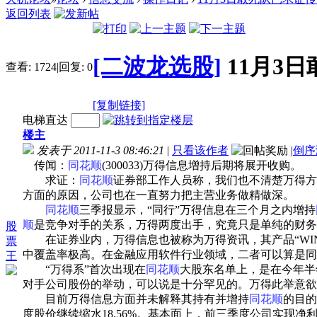
返回列表
[二波龙选股]
11月3
查看:
1724
|
回复:
0
[复制链接]
电梯直达
楼主
发表于 2011-11-3 08:46:21
|
只看该作者
|
倒序
传闻：
同花顺
(300033)万得信息增持后期将展开收购
求证：
同花顺
证券部工作人员称，我们也不清楚万得方
方面的原因，公司也在一直努力把主营业务做精做深。
同花顺
三季报显示，“同行”万得信息在三个月之内增持
顺
是竞争对手的关系，万得两度出手，究竟只是单纯的财务
股
在证券业内，万得信息也被称为万得资讯，其产品“WIN
票
中覆盖率极高。在金融应用软件行业领域，二者可以算是同
王
“万得系”首次出现在
同花顺
大股东名单上，是在今年半年
对手公司股份的举动，可以说是十分罕见的。万得此举意欲
目前万得信息方面并未解释其持有并增持
同花顺
的目的
度股价继续缩水18.56%。基本面上，前三季度公司实现净利