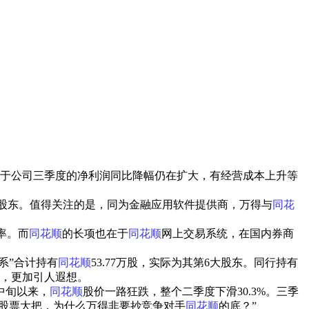
）
于公司三季度的净利润同比降幅仍在扩大，有经营成本上升等
第5大股东。值得关注的是，同为金融应用软件提供商，万得与
同花
率。而
同花顺
的长项也在于
同花顺
网上交易系统，在国内券商
得系”合计持有
同花顺
53.77万股，实际为其第6大股东。同行持有
，更加引人遐想。
中旬以来，
同花顺
股价一路狂跌，整个二季度下滑30.3%。三季
厉害的股票大把，为什么万得非要抄竞争对手
同花顺
的底？”