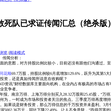
日敢死队已求证传闻汇总（绝杀版
浏览
|
阅读模式
。 传闻分析：
面的意图，对方持股比例比较小，目前还没有跟他们沟通过。至
同花顺
69.7万股，持股比例较6月底增加129.6%，跃升为其
投资，还是真如传闻所说意在收购呢？
D资讯”财经数据库主要面向机构，在业内占有极高的市场占有
业竞争者。
报。南京万得、上海万得分别买入28.32万股和25.45股，“万
何为，一时成为市场和投资者关注的焦点。三季度万得再度增持
。如果说是财务投资，那么万得信息的千万投资并未盈利。3月
润5002.36万元，同比下降22.49%。让人不免质疑，“跌得