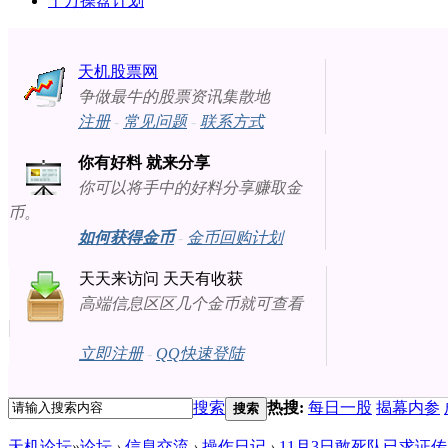
十万操盘计划
天机股票网
争做最牛的股票资讯集散地
注册
-
常见问题
-
联系方式
你有好料 就来分享
你可以将手中的好料分享赚取金
币。
如何获得金币
-
金币回购计划
天天来访问 天天有收获
高端信息区区几个金币就可查看
立即注册
-
QQ快速登陆
搜索
热搜:
每日一股
揭幕内参
搜索
天机论坛
»
论坛
›
信息交流
›
操作日记
›
11月3日敢死队已求证