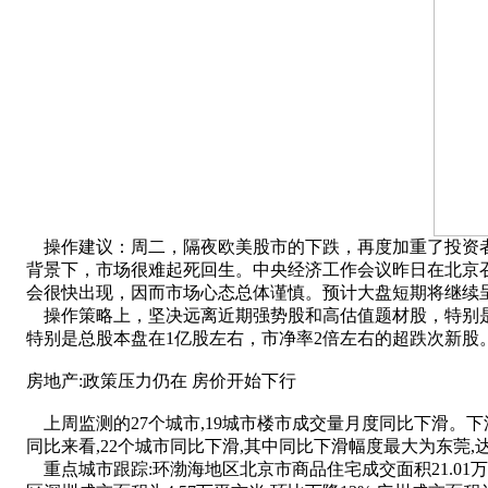
操作建议：周二，隔夜欧美股市的下跌，再度加重了投资者
背景下，市场很难起死回生。中央经济工作会议昨日在北京召
会很快出现，因而市场心态总体谨慎。预计大盘短期将继续
操作策略上，坚决远离近期强势股和高估值题材股，特别是
特别是总股本盘在1亿股左右，市净率2倍左右的超跌次新股
房地产:政策压力仍在 房价开始下行
上周监测的27个城市,19城市楼市成交量月度同比下滑。下
同比来看,22个城市同比下滑,其中同比下滑幅度最大为东莞,达
重点城市跟踪:环渤海地区北京市商品住宅成交面积21.01万平方