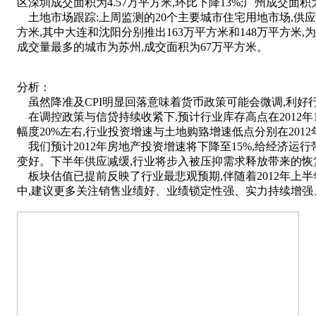
区深圳成交面积为4.57万平方米,环比下降13%;广州成交面积
土地市场跟踪:上周监测的20个主要城市住宅用地市场,供应量
方米,其中大连和沈阳分别推出163万平方米和148万平方米,
成交量最多的城市为苏州,成交面积为67万平方米。
分析：
虽然降准及CPI明显回落意味着货币政策可能会微调,利好
在调控政策与信贷持续收紧下,预计行业库存高点在2012年1-
幅度20%左右,行业投资增速与土地购臵增速低点分别在2012
我们预计2012年房地产投资增速将下降至15%,给经济运行
变好。下半年供应减缓,行业将步入被压抑需求释放带来的恢
板块估值已提前反映了行业最悲观预期,伴随着2012年上半
中,建议更多关注销售业绩好、业绩锁定性强、实力持续增强