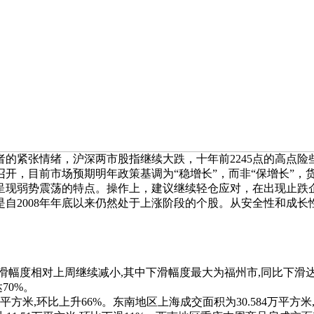
的紧张情绪，沪深两市股指继续大跌，十年前2245点的高点险
开，目前市场预期明年政策基调为“稳增长”，而非“保增长”，
呈现弱势震荡的特点。操作上，建议继续轻仓应对，在出现止跌
自2008年年底以来仍然处于上涨阶段的个股。从安全性和成长
。
滑幅度相对上周继续减小,其中下滑幅度最大为福州市,同比下滑达
70%。
米,环比上升66%。东南地区上海成交面积为30.584万平方米,环