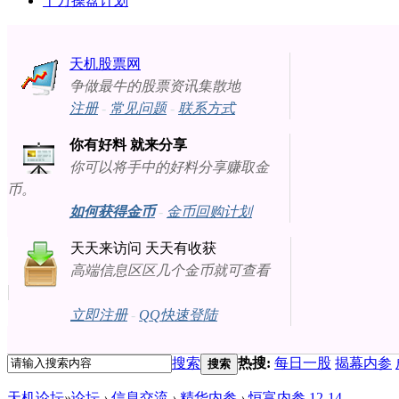
十万操盘计划
天机股票网
争做最牛的股票资讯集散地
注册
-
常见问题
-
联系方式
你有好料 就来分享
你可以将手中的好料分享赚取金
币。
如何获得金币
-
金币回购计划
天天来访问 天天有收获
高端信息区区几个金币就可查看
立即注册
-
QQ快速登陆
搜索
热搜:
每日一股
揭幕内参
搜索
天机论坛
»
论坛
›
信息交流
›
精华内参
›
恒富内参 12-14