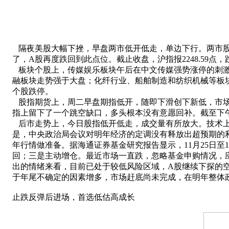
隔夜美股大幅下挫，早盘两市低开低走，单边下行。两市股指再创
了，A股再度跌回到此点位。截止收盘，沪指报2248.59点，跌42.
板块个股上，传媒娱乐板块午后在中文传媒强势涨停的刺激下
融板块走势强于大盘；化纤行业、船舶制造和纺织机械等板块
个股跌停。
股指期货上，周二早盘期指低开，随即下滑创下新低，市场
指上留下了一个跳空缺口，多头根本没有意愿回补。截至下午收盘期指主力合约
后市走势上，今日股指低开低走，成交量有所放大。技术上看
是，中央政治局会议对明年经济的定调没有释放出超预期的
年行情做准备。据海通证券基金研究报告显示，11月25日至1
回；三是主动增仓。最近市场一直跌，忽略基金申购情况，
出的情绪来看，目前已处于较低风险区域，A股继续下探的
于年尾不确定的因素增多，市场赶底尚未完成，在明年整体
止跌反弹后进场，首选低估高成长