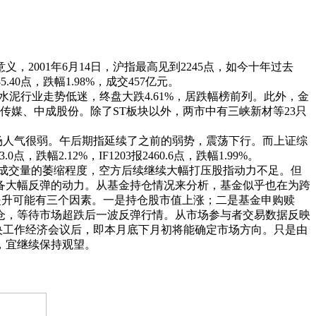
，2001年6月14日，沪指最高见到2245点，如今十年过去
.40点，跌幅1.98%，成交457亿元。
泥行业走势低迷，终盘大跌4.61%，居跌幅榜前列。此外，金
媒、中成股份。除了ST板块以外，两市中有三峡新材等23只
人气很弱。午后期指延续了之前的弱势，震荡下行。而上证综
跌幅2.12%，IF1203报2460.6点，跌幅1.99%。
前成交量的萎缩程度，空方后续继续大幅打压股指动力不足。但
备大幅反弹的动力。从基金持仓情况来分析，基金似乎也在为跨
金仓位提升可能有三个因素。一是持仓股市值上涨；二是基金申购赎
仓，等待市场超跌后一波反弹行情。从市场参与者交易数据反映
央工作经济会议后，即本月底下月初将能确定市场方向。只是由
，宜继续保持观望。