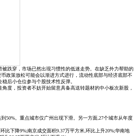
些被跌穿，市场已然出现习惯性的低迷走势。在缺乏外力帮助的
货币政策放松可能会以渐进方式进行，流动性底部与经济底部不
企稳后小仓位参与个股技术性反弹。
性角度，投资者不妨开始留意具备高送转题材的中小板次新股，
到50%。重点城市仅广州出现下滑。另一方面,27个城市从年度
比下降9%;南京成交面积9.37万平方米,环比上升20%;华南地