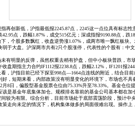
新低，沪指最低报2245.87点，2245这一点位具有标志性意义
95点，跌幅1.87%，成交515亿元；深成指报9190.88点，跌185
，个股多数飘红，收盘逆势涨1.07%，成两市唯一飘红板块。水
弱于大盘。沪深两市共有2只个股涨停，代表性的个股有：中文传
未有明显的反弹，虽然权重去稍有护盘，但中小板块普跌，市场
IF1112报2238.8点，跌幅2.12%，IF1201报2443.0点，
，沪指目前已经下探至998点—1664点连线的附近，结合目
利好，短期来看，内部政策没有明显变化的环境下，市场也不具
2月8日，偏股型基金股票仓位由75.33%升至78.33%。基
应该是基金年底集体加仓。规模排名靠前的基金公司基本都在加
空间较为有限。综合分析，目前市场处于底部震荡阶段，预计中
政策走向未定的情况下，机构集体做多的局面很难出现。操作上