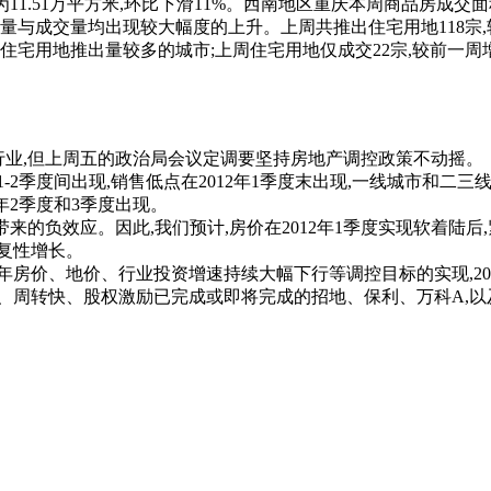
为11.51万平方米,环比下滑11%。西南地区重庆本周商品房成交面积
与成交量均出现较大幅度的上升。上周共推出住宅用地118宗,较前
为住宅用地推出量较多的城市;上周住宅用地仅成交22宗,较前一周增加
行业,但上周五的政治局会议定调要坚持房地产调控政策不动摇。
2季度间出现,销售低点在2012年1季度末出现,一线城市和二三线城
年2季度和3季度出现。
带来的负效应。因此,我们预计,房价在2012年1季度实现软着陆
复性增长。
年房价、地价、行业投资增速持续大幅下行等调控目标的实现,20
、周转快、股权激励已完成或即将完成的招地、保利、万科A,