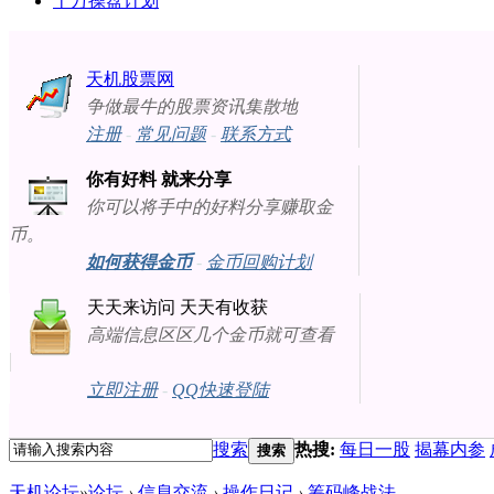
十万操盘计划
天机股票网
争做最牛的股票资讯集散地
注册
-
常见问题
-
联系方式
你有好料 就来分享
你可以将手中的好料分享赚取金
币。
如何获得金币
-
金币回购计划
天天来访问 天天有收获
高端信息区区几个金币就可查看
立即注册
-
QQ快速登陆
搜索
热搜:
每日一股
揭幕内参
搜索
天机论坛
»
论坛
›
信息交流
›
操作日记
›
筹码峰战法