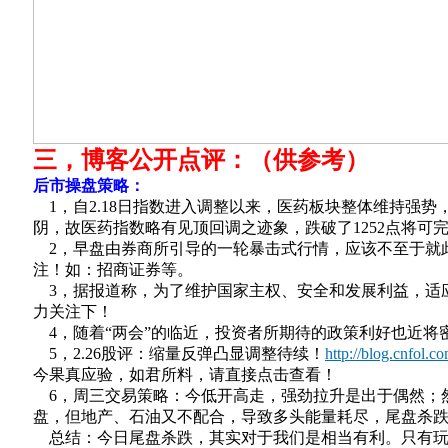
三，博客公开点评：（供参考）
后市操盘策略：
1，自2.18日指数进入调整以来，医药板块整体维持强势
阴，故医药指数略有见顶回调之迹象，跌破了1252点将
2，早盘由券商所引导的一轮暴击式行情，应该不至于就
注！如：招商证券等。
3，据报道称，为了维护国家主权、安全和发展利益，适
力关注下！
4，随着“两会”的临近，投资者所期待的政策利好也近将
5，2.26股评：缩量反弹凸显调整待续！
http://blog.cnfol.
今果真应验，如君所料，请直接点击查看！
6，周三交易策略：今低开高走，强劲拉升是出于偶然；
盘，但地产、石油又不配合，导致多头能量耗尽，尾盘杀跌。
总结：今日尾盘杀跌，其实对于我们是相当有利。只有玩命