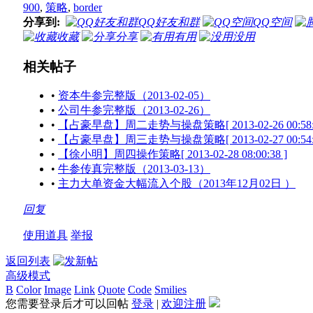
900
,
策略
,
border
分享到:
QQ好友和群
QQ空间
收藏
分享
有用
没用
相关帖子
•
资本牛参完整版（2013-02-05）
•
公司牛参完整版（2013-02-26）
•
【占豪早盘】周二走势与操盘策略[ 2013-02-26 00:58:3
•
【占豪早盘】周三走势与操盘策略[ 2013-02-27 00:54:3
•
【徐小明】周四操作策略[ 2013-02-28 08:00:38 ]
•
牛参传真完整版（2013-03-13）
•
主力大单资金大幅流入个股（2013年12月02日 ）
回复
使用道具
举报
返回列表
高级模式
B
Color
Image
Link
Quote
Code
Smilies
您需要登录后才可以回帖
登录
|
欢迎注册