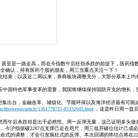
，甚至是一路走高，而在今指数午后狂劲杀跌的前提下，医药指数
可完全确认，持有医药个股的朋友，周三当重点关注一下！
此结束；以及近二周以来，券商板块调整充分，大部分基本上均
应中国特色军事变革的需要，我国将继续保持国防开支的增长，
密集出台，金融改革、城镇化、节能环保以及海洋经济最有可能成
com/libowengs/article/1361778711-85332045.html
，这是昨日周一盘后
然而午后杀跌却是出于必然性。周一反弹无量，这己证明多头做
今沪指据破2287点支撑己近在咫尺，周三低开破位估计己成必
式的调整，才会引发疯狂式的反弹。本次回调的终结点将在22