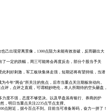
也己出现背离景像，1300点阻力未能有效攻破，反而砸出大
有了一定的跌幅，周三可能将会再度反击，部分个股当予关
受此利好刺激，军工板块集体走强，短期还将有望持续，当潜
为今年“两会”所关注的焦点，后市当重点关注期板块动向。
点评，点评之直观，可谓精妙绝伦，本人所期待的空头砸盘，
多力度不强，态度不够坚决。以及早盘虽有银行、券商的护
然，明日当重点关注2235点节点支撑。
00点附近，据今百点不到。目前当可准备筹码，奋力一拼了！