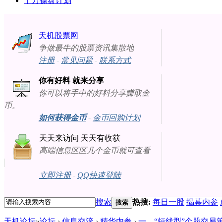
十万操盘计划
天机股票网
争做最牛的股票资讯集散地
注册
-
常见问题
-
联系方式
你有好料 就来分享
你可以将手中的好料分享赚取金
币。
如何获得金币
-
金币回购计划
天天来访问 天天有收获
高端信息区区几个金币就可查看
立即注册
-
QQ快速登陆
搜索
热搜:
每日一股
揭幕内参
搜索
天机论坛
»
论坛
›
信息交流
›
精华内参
›
一，“短线型”个股交易