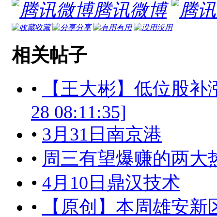
腾讯微博
收藏
分享
有用
没用
相关帖子
•
【王大彬】低位股补涨，
28 08:11:35]
•
3月31日南京港
•
周三有望爆赚的两大热点![20
•
4月10日鼎汉技术
•
【原创】本周雄安新区概念