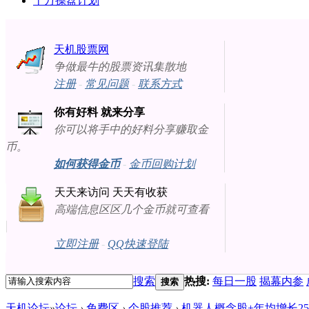
十万操盘计划
天机股票网
争做最牛的股票资讯集散地
注册
-
常见问题
-
联系方式
你有好料 就来分享
你可以将手中的好料分享赚取金
币。
如何获得金币
-
金币回购计划
天天来访问 天天有收获
高端信息区区几个金币就可查看
立即注册
-
QQ快速登陆
搜索
热搜:
每日一股
揭幕内参
搜索
天机论坛
»
论坛
›
免费区
›
个股推荐
›
机器人概念股+年均增长25%