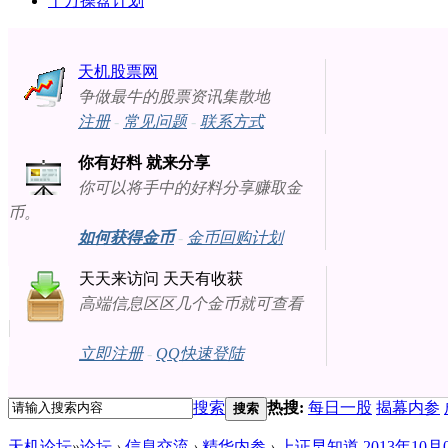
十万操盘计划
天机股票网
争做最牛的股票资讯集散地
注册
-
常见问题
-
联系方式
你有好料 就来分享
你可以将手中的好料分享赚取金
币。
如何获得金币
-
金币回购计划
天天来访问 天天有收获
高端信息区区几个金币就可查看
立即注册
-
QQ快速登陆
搜索
热搜:
每日一股
揭幕内参
搜索
天机论坛
»
论坛
›
信息交流
›
精华内参
›
上证早知道 2013年10月