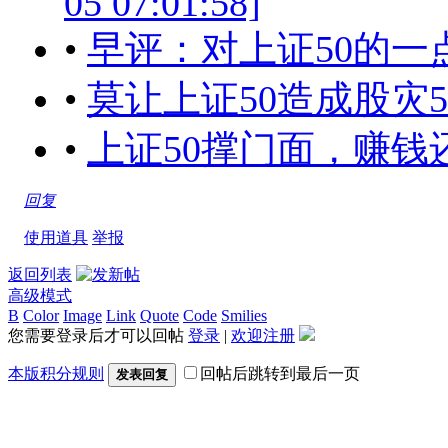
05 07:01:58]
•
早评：对上证50的一点看法[2
•
莫让上证50造成股灾5.0！[2
•
上证50撑门面，赚钱还得中小
回复
使用道具
举报
返回列表
高级模式
B
Color
Image
Link
Quote
Code
Smilies
您需要登录后才可以回帖
登录
|
欢迎注册
本版积分规则
回帖后跳转到最后一页
发表回复