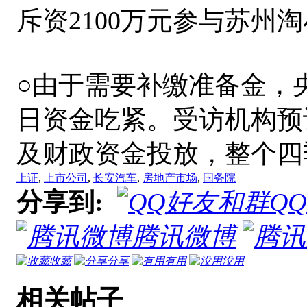
斥资2100万元参与苏州
○由于需要补缴准备金，央
日资金吃紧。受访机构预
及财政资金投放，整个四
上证
,
上市公司
,
长安汽车
,
房地产市场
,
国务院
分享到:
Q
腾讯微博
收藏
分享
有用
没用
相关帖子