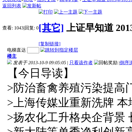
返回列表
[其它]
上证早知道 201
查看:
1043
|
回复:
0
[复制链接]
电梯直达
楼主
发表于 2013-10-9 09:05:05
|
只看该作者
|
倒序
【今日导读】
>防治畜禽养殖污染提高
>上海传媒业重新洗牌 
>扬农化工升格央企背景
>新大陆等单季净利创新