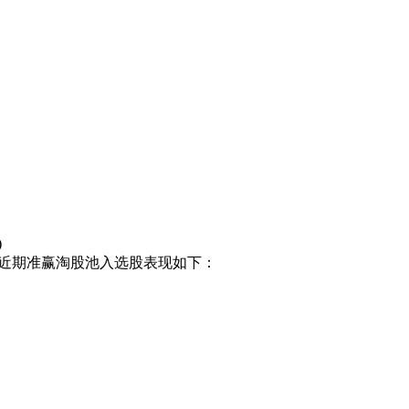
)
件，近期准赢淘股池入选股表现如下：