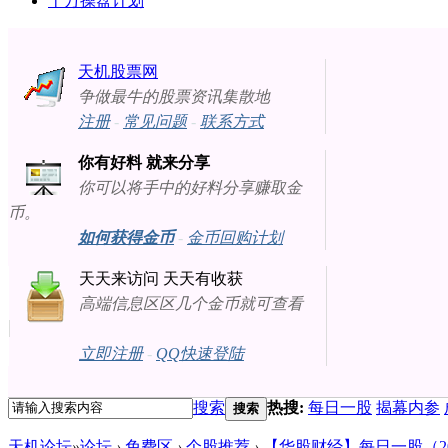
十万操盘计划
天机股票网
争做最牛的股票资讯集散地
注册
-
常见问题
-
联系方式
你有好料 就来分享
你可以将手中的好料分享赚取金
币。
如何获得金币
-
金币回购计划
天天来访问 天天有收获
高端信息区区几个金币就可查看
立即注册
-
QQ快速登陆
搜索
热搜:
每日一股
揭幕内参
搜索
天机论坛
»
论坛
›
免费区
›
个股推荐
›
【华股财经】每日一股（2013