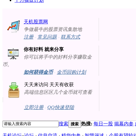
十万操盘计划
天机股票网
争做最牛的股票资讯集散地
注册
-
常见问题
-
联系方式
你有好料 就来分享
你可以将手中的好料分享赚取金
币。
如何获得金币
-
金币回购计划
天天来访问 天天有收获
高端信息区区几个金币就可查看
立即注册
-
QQ快速登陆
搜索
热搜:
每日一股
揭幕内参
搜索
天机论坛
»
论坛
›
信息交流
›
精华内参
›
智慧评述：个股有望轮动反