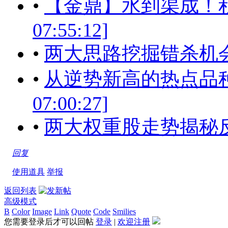
•
【金鼎】水到渠成！积极把
07:55:12]
•
两大思路挖掘错杀机
•
从逆势新高的热点品种看
07:00:27]
•
两大权重股走势揭秘
回复
使用道具
举报
返回列表
高级模式
B
Color
Image
Link
Quote
Code
Smilies
您需要登录后才可以回帖
登录
|
欢迎注册