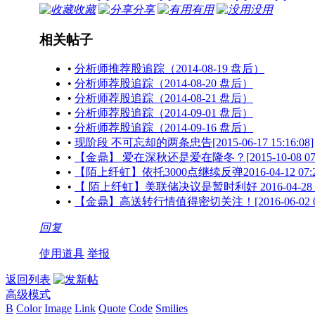
收藏
分享
有用
没用
相关帖子
•
分析师推荐股追踪（2014-08-19 盘后）
•
分析师荐股追踪（2014-08-20 盘后）
•
分析师荐股追踪（2014-08-21 盘后）
•
分析师荐股追踪（2014-09-01 盘后）
•
分析师荐股追踪（2014-09-16 盘后）
•
现阶段 不可忘却的两条忠告[2015-06-17 15:16:08]
•
【金鼎】 爱在深秋还是爱在隆冬？[2015-10-08 07:3
•
【陌上纤虹】依托3000点继续反弹2016-04-12 07:2
•
【 陌上纤虹】美联储决议是暂时利好 2016-04-28 07
•
【金鼎】高送转行情值得密切关注！[2016-06-02 07:
回复
使用道具
举报
返回列表
高级模式
B
Color
Image
Link
Quote
Code
Smilies