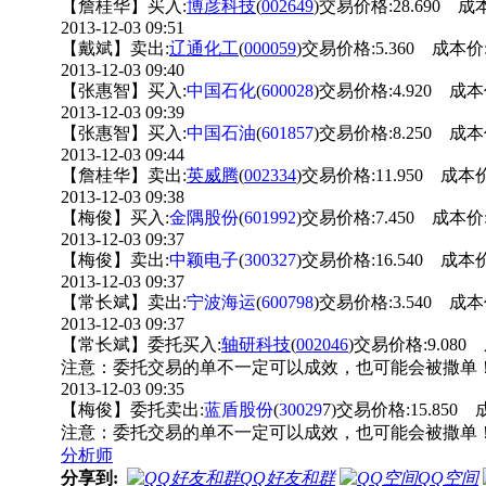
【詹桂华】买入:
博彦科技
(
002649
)交易价格:28.690 成本
2013-12-03 09:51
【戴斌】卖出:
辽通化工
(
000059
)交易价格:5.360 成本价:
2013-12-03 09:40
【张惠智】买入:
中国石化
(
600028
)交易价格:4.920 成本价
2013-12-03 09:39
【张惠智】买入:
中国石油
(
601857
)交易价格:8.250 成本价
2013-12-03 09:44
【詹桂华】卖出:
英威腾
(
002334
)交易价格:11.950 成本价
2013-12-03 09:38
【梅俊】买入:
金隅股份
(
601992
)交易价格:7.450 成本价:
2013-12-03 09:37
【梅俊】卖出:
中颖电子
(
300327
)交易价格:16.540 成本价
2013-12-03 09:37
【常长斌】卖出:
宁波海运
(
600798
)交易价格:3.540 成本价
2013-12-03 09:37
【常长斌】委托买入:
轴研科技
(
002046
)交易价格:9.080
注意：委托交易的单不一定可以成效，也可能会被撒单
2013-12-03 09:35
【梅俊】委托卖出:
蓝盾股份
(
30029
7)交易价格:15.850 
注意：委托交易的单不一定可以成效，也可能会被撒单
分析师
分享到:
QQ好友和群
QQ空间