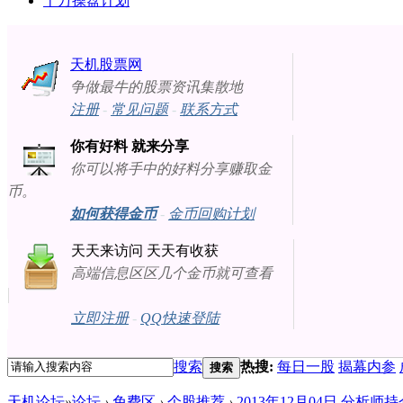
十万操盘计划
天机股票网
争做最牛的股票资讯集散地
注册
-
常见问题
-
联系方式
你有好料 就来分享
你可以将手中的好料分享赚取金
币。
如何获得金币
-
金币回购计划
天天来访问 天天有收获
高端信息区区几个金币就可查看
立即注册
-
QQ快速登陆
搜索
热搜:
每日一股
揭幕内参
搜索
天机论坛
»
论坛
›
免费区
›
个股推荐
›
2013年12月04日 分析师