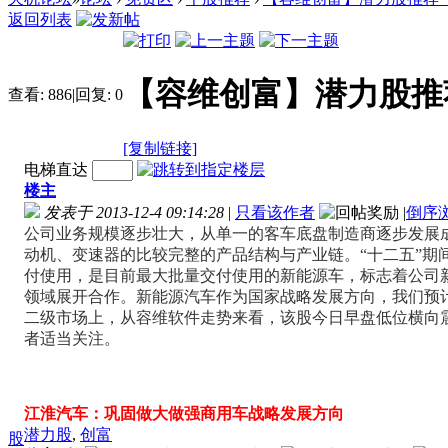
返回列表
【容维创富】潜力股推荐（2
查看:
886
|
回复:
0
[复制链接]
电梯直达
楼主
发表于 2013-12-4 09:14:28
|
只看该作者
|
倒序
公司业务规模逐步壮大，从单一的客车底盘制造商逐步发展
动机、变速器的比较完整的产品结构与产业链。“十二五”期
付使用，是目前最大批量交付使用的新能源车，标志着公司
领域展开合作。新能源汽车作为国家战略发展方向，我们预
二级市场上，从容维软件走势来看，该股今日早盘低位横向
者适当关注。
江淮汽车：巩固做大做强商用车战略发展方向
潜力股
,
创富
股