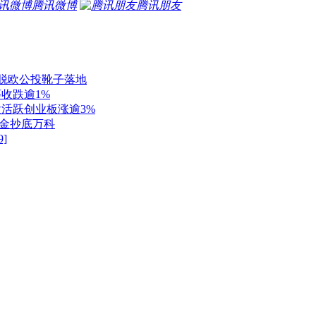
腾讯微博
腾讯朋友
英国脱欧公投靴子落地
荡收跌逾1%
材股活跃创业板涨逾3%
量资金抄底万科
]