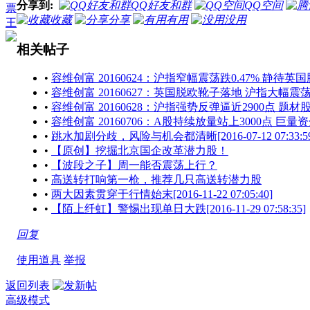
分享到:
QQ好友和群
QQ空间
票
收藏
分享
有用
没用
王
相关帖子
•
容维创富 20160624：沪指窄幅震荡跌0.47% 静待
•
容维创富 20160627：英国脱欧靴子落地 沪指大幅震
•
容维创富 20160628：沪指强势反弹逼近2900点 题
•
容维创富 20160706：A股持续放量站上3000点 巨
•
跳水加剧分歧，风险与机会都清晰[2016-07-12 07:33:59
•
【原创】挖掘北京国企改革潜力股！
•
【波段之子】周一能否震荡上行？
•
高送转打响第一枪，推荐几只高送转潜力股
•
两大因素贯穿于行情始末[2016-11-22 07:05:40]
•
【陌上纤虹】警惕出现单日大跌[2016-11-29 07:58:35]
回复
使用道具
举报
返回列表
高级模式