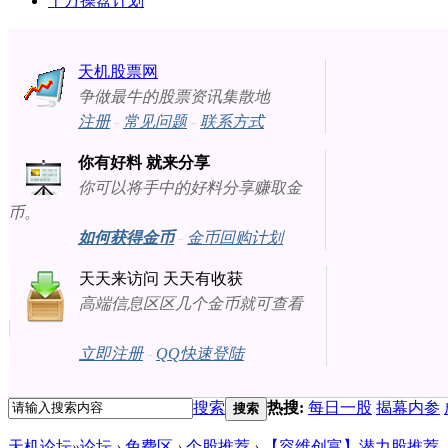
十万操盘计划
天机股票网
争做最牛的股票资讯集散地
注册
-
常见问题
-
联系方式
你有好料 就来分享
你可以将手中的好料分享赚取金
币。
如何获得金币
-
金币回购计划
天天来访问 天天有收获
高端信息区区几个金币就可查看
立即注册
-
QQ快速登陆
搜索
热搜:
每日一股
揭幕内参
搜索
天机论坛
»
论坛
›
免费区
›
个股推荐
›
【容维创富】潜力股推荐（201