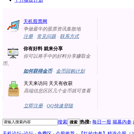
十万操盘计划
天机股票网
争做最牛的股票资讯集散地
注册
-
常见问题
-
联系方式
你有好料 就来分享
你可以将手中的好料分享赚取金
币。
如何获得金币
-
金币回购计划
天天来访问 天天有收获
高端信息区区几个金币就可查看
立即注册
-
QQ快速登陆
搜索
热搜:
每日一股
揭幕内参
搜索
天机论坛
»
论坛
›
免费区
›
个股推荐
›
【红岭内参】精选个股（2013