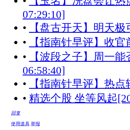
•
【玉名】洗盘会让热点板块
07:29:10]
•
【盘古开天】明天极可能走势[
•
【指南针早评】收官前夕
•
【波段之子】周一能否继
06:58:40]
•
【指南针早评】热点轮动
•
精选个股 坐等风起[2016-0
回复
使用道具
举报