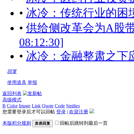
•
冰冷：传统行业的困境[2015
•
供给侧改革会为A股带来何
08:12:30]
•
冰冷：金融整肃之下
回复
使用道具
举报
返回列表
高级模式
B
Color
Image
Link
Quote
Code
Smilies
您需要登录后才可以回帖
登录
|
欢迎注册
本版积分规则
回帖后跳转到最后一页
发表回复