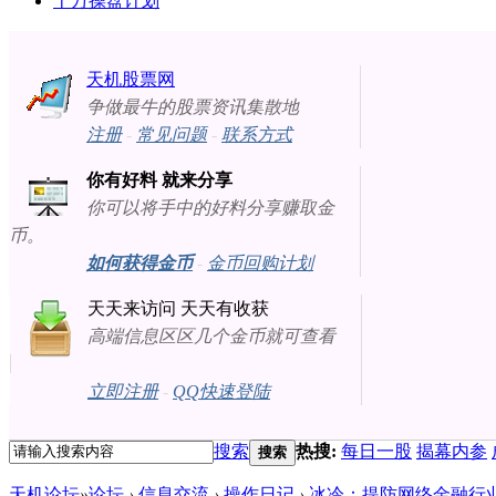
十万操盘计划
天机股票网
争做最牛的股票资讯集散地
注册
-
常见问题
-
联系方式
你有好料 就来分享
你可以将手中的好料分享赚取金
币。
如何获得金币
-
金币回购计划
天天来访问 天天有收获
高端信息区区几个金币就可查看
立即注册
-
QQ快速登陆
搜索
热搜:
每日一股
揭幕内参
搜索
天机论坛
»
论坛
›
信息交流
›
操作日记
›
冰冷：提防网络金融行业崩溃[ 2