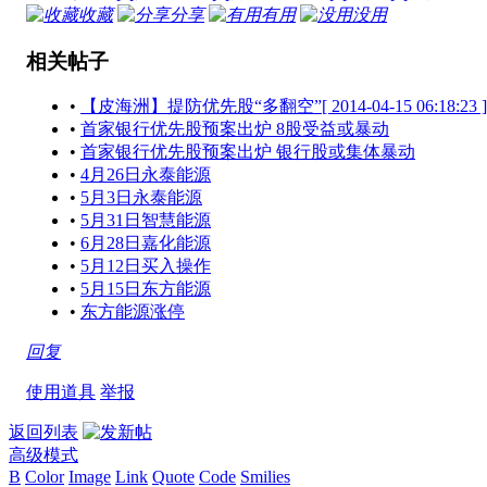
收藏
分享
有用
没用
相关帖子
•
【皮海洲】提防优先股“多翻空”[ 2014-04-15 06:18:23 ]
•
首家银行优先股预案出炉 8股受益或暴动
•
首家银行优先股预案出炉 银行股或集体暴动
•
4月26日永泰能源
•
5月3日永泰能源
•
5月31日智慧能源
•
6月28日嘉化能源
•
5月12日买入操作
•
5月15日东方能源
•
东方能源涨停
回复
使用道具
举报
返回列表
高级模式
B
Color
Image
Link
Quote
Code
Smilies