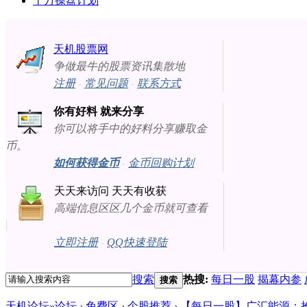
十万操盘计划
天机股票网
争做最牛的股票资讯集散地
注册
-
常见问题
-
联系方式
你有好料 就来分享
你可以将手中的好料分享赚取金
币。
如何获得金币
-
金币回购计划
天天来访问 天天有收获
高端信息区区几个金币就可查看
立即注册
-
QQ快速登陆
搜索
热搜:
每日一股
揭幕内参
搜索
天机论坛
»
论坛
›
免费区
›
个股推荐
›
【每日一股】广汇能源：抢