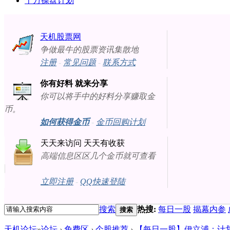
十万操盘计划
天机股票网
争做最牛的股票资讯集散地
注册
-
常见问题
-
联系方式
你有好料 就来分享
你可以将手中的好料分享赚取金
币。
如何获得金币
-
金币回购计划
天天来访问 天天有收获
高端信息区区几个金币就可查看
立即注册
-
QQ快速登陆
搜索
热搜:
每日一股
揭幕内参
搜索
天机论坛
»
论坛
›
免费区
›
个股推荐
›
【每日一股】伊立浦：计划43