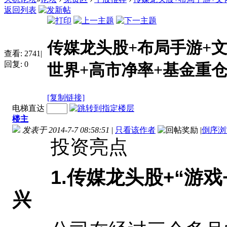
返回列表
传媒龙头股+布局手游+
查看:
2741
|
回复:
0
世界+高市净率+基金重仓+.
[复制链接]
电梯直达
楼主
发表于 2014-7-7 08:58:51
|
只看该作者
|
倒序浏
投资亮点
1.传媒龙头股+“游
兴