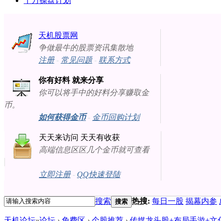
十万操盘计划
天机股票网
争做最牛的股票资讯集散地
注册
-
常见问题
-
联系方式
你有好料 就来分享
你可以将手中的好料分享赚取金
币。
如何获得金币
-
金币回购计划
天天来访问 天天有收获
高端信息区区几个金币就可查看
立即注册
-
QQ快速登陆
搜索
热搜:
每日一股
揭幕内参
搜索
天机论坛
»
论坛
›
免费区
›
个股推荐
›
传媒龙头股+布局手游+文化