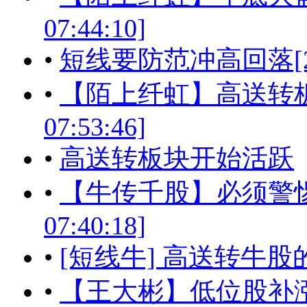
07:44:10]
•
短线要防范冲高回落[2017-
•
【陌上纤虹】高送转板块开
07:53:46]
•
高送转板块开始活跃
•
【牛传千股】必须警惕大盘
07:40:18]
•
[短线牛] 高送转牛股的选股思
•
【王大彬】低位股补涨，