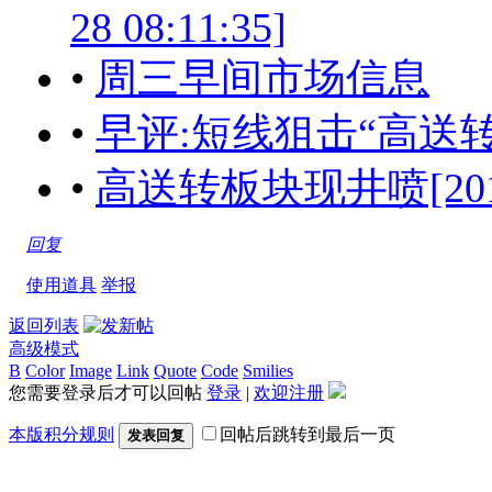
28 08:11:35]
•
周三早间市场信息
•
早评:短线狙击“高送转”[201
•
高送转板块现井喷[2017-06
回复
使用道具
举报
返回列表
高级模式
B
Color
Image
Link
Quote
Code
Smilies
您需要登录后才可以回帖
登录
|
欢迎注册
本版积分规则
回帖后跳转到最后一页
发表回复