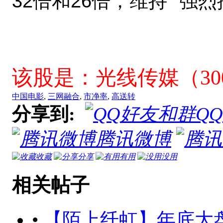
32倍和26倍，维持 “强
该股是：光线传媒（300
中国电影
,
三网融合
,
市净率
,
高送转
分享到:
Q
腾讯微博
收藏
分享
有用
没用
相关帖子
•
【陌上纤虹】年底大盘会翘