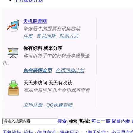
十万操盘计划
天机股票网
争做最牛的股票资讯集散地
注册
-
常见问题
-
联系方式
你有好料 就来分享
你可以将手中的好料分享赚取金
币。
如何获得金币
-
金币回购计划
天天来访问 天天有收获
高端信息区区几个金币就可查看
立即注册
-
QQ快速登陆
搜索
热搜:
每日一股
揭幕内参
搜索
天机论坛
»
论坛
›
信息交流
›
操作日记
›
（顺天实盘）今日早盘交