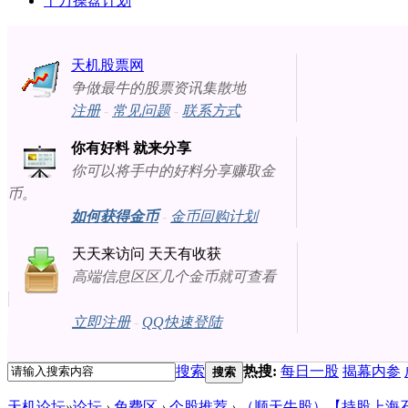
十万操盘计划
天机股票网
争做最牛的股票资讯集散地
注册
-
常见问题
-
联系方式
你有好料 就来分享
你可以将手中的好料分享赚取金
币。
如何获得金币
-
金币回购计划
天天来访问 天天有收获
高端信息区区几个金币就可查看
立即注册
-
QQ快速登陆
搜索
热搜:
每日一股
揭幕内参
搜索
天机论坛
»
论坛
›
免费区
›
个股推荐
›
（顺天牛股）【持股上海