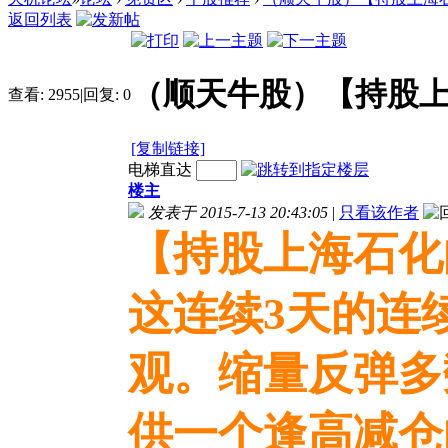
返回列表
（顺天牛股）【持股
查看:
2955
|
回复:
0
[复制链接]
电梯直达
楼主
发表于 2015-7-13 20:43:05
|
只看该作者
【持股上海石化
这连续3天的连
观。缩量反弹多
供一个逢高减仓