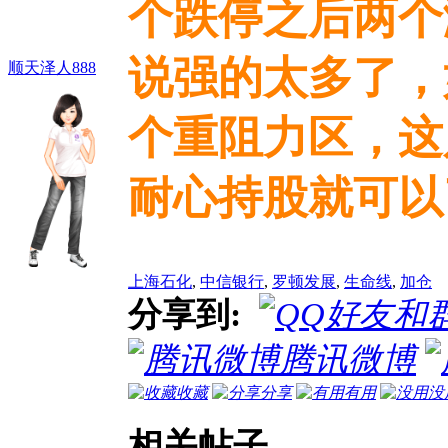
个跌停之后两个
说强的太多了，
顺天泽人888
个重阻力区，这
耐心持股就可以
上海石化
,
中信银行
,
罗顿发展
,
生命线
,
加仓
分享到:
腾讯微博
收藏
分享
有用
没
相关帖子