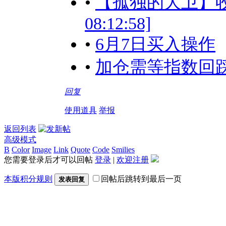
•
【孤独的大卫】收复
08:12:58]
•
6月7日买入操作
•
加仓需等指数回踩！[20
回复
使用道具
举报
返回列表
高级模式
B
Color
Image
Link
Quote
Code
Smilies
您需要登录后才可以回帖
登录
|
欢迎注册
本版积分规则
回帖后跳转到最后一页
发表回复