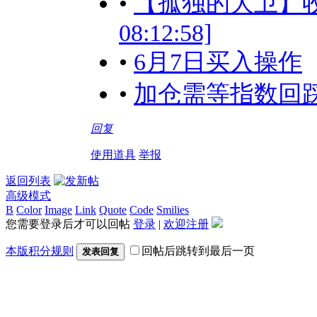
•
【孤独的大卫】收复
08:12:58]
•
6月7日买入操作
•
加仓需等指数回踩！[20
回复
使用道具
举报
返回列表
高级模式
B
Color
Image
Link
Quote
Code
Smilies
您需要登录后才可以回帖
登录
|
欢迎注册
本版积分规则
回帖后跳转到最后一页
发表回复