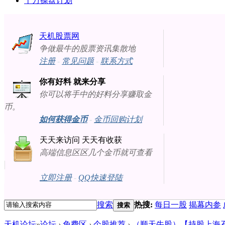
十万操盘计划
天机股票网
争做最牛的股票资讯集散地
注册
-
常见问题
-
联系方式
你有好料 就来分享
你可以将手中的好料分享赚取金
币。
如何获得金币
-
金币回购计划
天天来访问 天天有收获
高端信息区区几个金币就可查看
立即注册
-
QQ快速登陆
搜索
热搜:
每日一股
揭幕内参
搜索
天机论坛
»
论坛
›
免费区
›
个股推荐
›
（顺天牛股）【持股上海