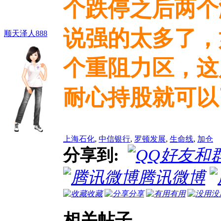
个跌停之后两个
说强的太多了，
顺天泽人888
个重阻力区，这
耐心持股就可以
上海石化
,
中信银行
,
罗顿发展
,
生命线
,
加仓
分享到:
腾讯微博
收藏
分享
有用
没
相关帖子