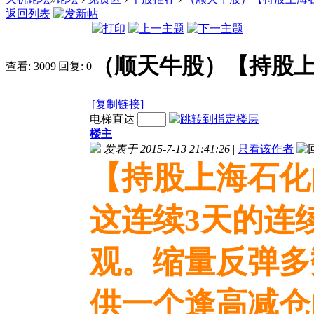
返回列表
（顺天牛股）【持股
查看:
3009
|
回复:
0
[复制链接]
电梯直达
楼主
发表于 2015-7-13 21:41:26
|
只看该作者
【持股上海石化
这连续3天的连
观。缩量反弹多
供一个逢高减仓