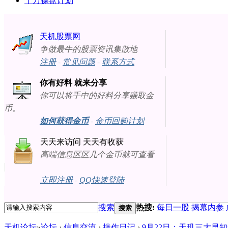
十万操盘计划
天机股票网
争做最牛的股票资讯集散地
注册
-
常见问题
-
联系方式
你有好料 就来分享
你可以将手中的好料分享赚取金
币。
如何获得金币
-
金币回购计划
天天来访问 天天有收获
高端信息区区几个金币就可查看
立即注册
-
QQ快速登陆
搜索
热搜:
每日一股
揭幕内参
搜索
天机论坛
»
论坛
›
信息交流
›
操作日记
›
9月22日：天玑三大早知道