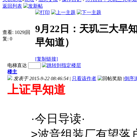
返回列表
9月22日：天玑三大早知
查看:
1029
|
回
复:
0
早知道）
[复制链接]
电梯直达
楼主
发表于 2015-9-22 08:46:54
|
只看该作者
|
倒序
上证早知道
·今日导读·
>波音组装厂有望落户