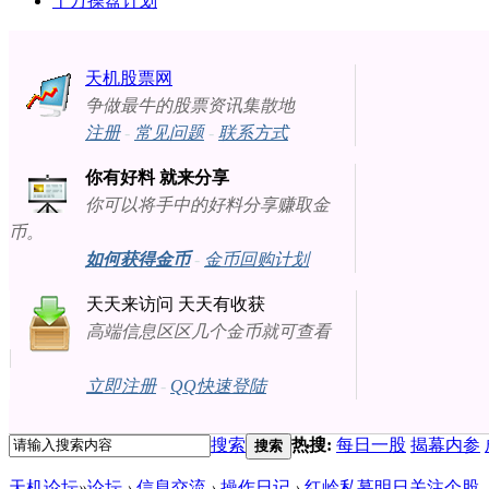
十万操盘计划
天机股票网
争做最牛的股票资讯集散地
注册
-
常见问题
-
联系方式
你有好料 就来分享
你可以将手中的好料分享赚取金
币。
如何获得金币
-
金币回购计划
天天来访问 天天有收获
高端信息区区几个金币就可查看
立即注册
-
QQ快速登陆
搜索
热搜:
每日一股
揭幕内参
搜索
天机论坛
»
论坛
›
信息交流
›
操作日记
›
红岭私募明日关注个股（