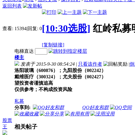
返回列表
[10:30选股]
红岭私募
查看:
15394
|
回复:
0
[复制链接]
电梯直达
楼主
发表于 2015-9-30 08:54:24
|
只看该作者
|
倒
洛阳玻璃（600876）；九阳股份（002242）
戴维医疗（300324）；尤夫股份（002427）
望投资者谨慎追高
仅供参考；不构成投资风险
私募
分享到:
QQ好友和群
收藏
分享
有用
没用
股票
相关帖子
王