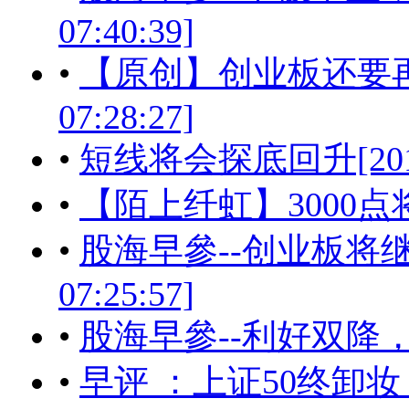
07:40:39]
•
【原创】创业板还要再跌透
07:28:27]
•
短线将会探底回升[2017-05
•
【陌上纤虹】3000点将经受考
•
股海早參--创业板将继续强
07:25:57]
•
股海早參--利好双降
•
早评 ：上证50终卸