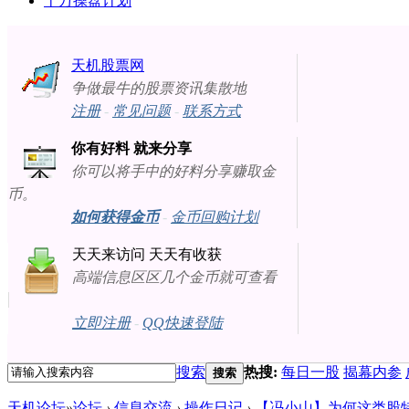
十万操盘计划
天机股票网
争做最牛的股票资讯集散地
注册
-
常见问题
-
联系方式
你有好料 就来分享
你可以将手中的好料分享赚取金
币。
如何获得金币
-
金币回购计划
天天来访问 天天有收获
高端信息区区几个金币就可查看
立即注册
-
QQ快速登陆
搜索
热搜:
每日一股
揭幕内参
搜索
天机论坛
»
论坛
›
信息交流
›
操作日记
›
【冯小山】为何这类股特强势?[2