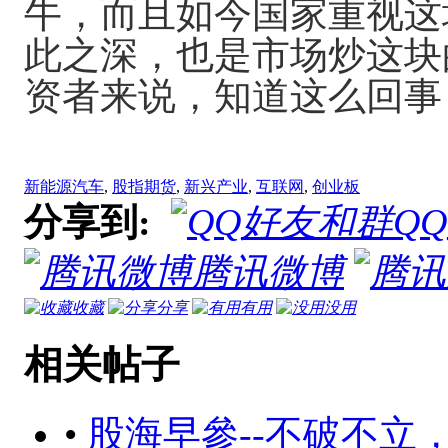
牛，而且如今国家重视这
此之深，也是市场炒这块
资者来说，知道这么回事
新能源汽车
,
股指期货
,
新兴产业
,
互联网
,
创业板
分享到:
Q
腾讯微博
收藏
分享
有用
没用
相关帖子
•
股海早參--不破不立，等