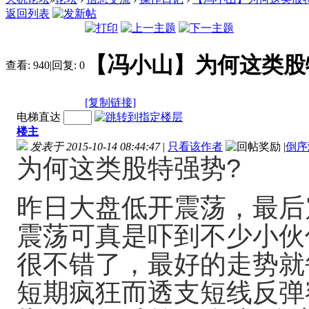
返回列表
【冯小山】为何这类股特强势?[
查看:
940
|
回复:
0
[复制链接]
电梯直达
楼主
发表于 2015-10-14 08:44:47
|
只看该作者
|
倒序
为何这类股特强势?
昨日大盘低开震荡，最后
震荡可真是吓到不少小伙
很不错了，最好的走势就
短期疯狂而透支短线反弹