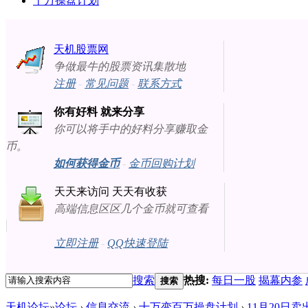
十万操盘计划
天机股票网
争做最牛的股票资讯集散地
注册
-
常见问题
-
联系方式
你有好料 就来分享
你可以将手中的好料分享赚取金
币。
如何获得金币
-
金币回购计划
天天来访问 天天有收获
高端信息区区几个金币就可查看
立即注册
-
QQ快速登陆
搜索
热搜:
每日一股
揭幕内参
搜索
天机论坛
»
论坛
›
信息交流
›
十万变百万操盘计划
›
11月20日