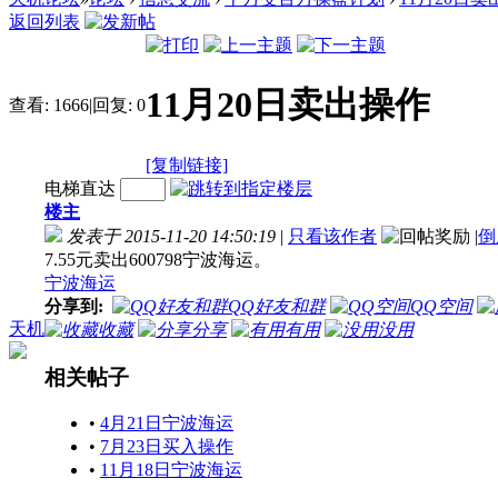
返回列表
11月20日卖出操作
查看:
1666
|
回复:
0
[复制链接]
电梯直达
楼主
发表于 2015-11-20 14:50:19
|
只看该作者
|
倒
7.55元卖出600798宁波海运。
宁波海运
分享到:
QQ好友和群
QQ空间
天机
收藏
分享
有用
没用
相关帖子
•
4月21日宁波海运
•
7月23日买入操作
•
11月18日宁波海运