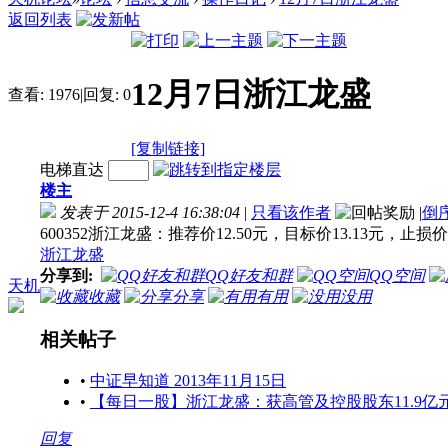
返回列表
12月7日浙江龙盛
查看:
1976
|
回复:
0
[复制链接]
电梯直达
楼主
发表于 2015-12-4 16:38:04
|
只看该作者
|
倒
600352浙江龙盛：推荐价12.50元，目标价13.13元，止损价1
浙江龙盛
分享到:
QQ好友和群
QQ空间
天机
收藏
分享
有用
没用
相关帖子
•
中证早知道 2013年11月15日
•
【每日一股】浙江龙盛：获高管及控股股东11.9亿
回复