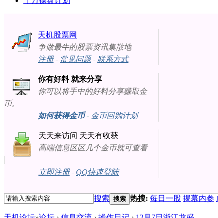
十万操盘计划
天机股票网
争做最牛的股票资讯集散地
注册
-
常见问题
-
联系方式
你有好料 就来分享
你可以将手中的好料分享赚取金
币。
如何获得金币
-
金币回购计划
天天来访问 天天有收获
高端信息区区几个金币就可查看
立即注册
-
QQ快速登陆
搜索
热搜:
每日一股
揭幕内参
搜索
天机论坛
»
论坛
›
信息交流
›
操作日记
›
12月7日浙江龙盛