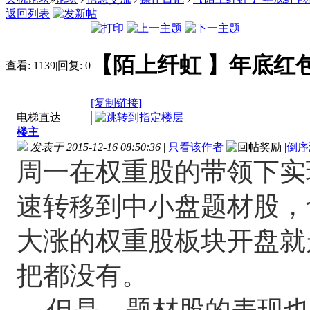
返回列表
【陌上纤虹 】年底红包行情随
查看:
1139
|
回复:
0
[复制链接]
电梯直达
楼主
发表于 2015-12-16 08:50:36
|
只看该作者
|
倒序
周一在权重股的带领下实
速转移到中小盘题材股，
大涨的权重股板块开盘就
把都没有。
但是，题材股的表现也