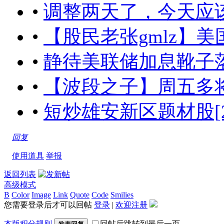
•
调整两天了，今天应该反弹了！
•
【股民老张gmlz】
•
静待美联储加息靴子落地[201
•
【波段之子】周五多将高位震荡
•
短炒雄安新区题材股[2017-
回复
使用道具
举报
返回列表
高级模式
B
Color
Image
Link
Quote
Code
Smilies
您需要登录后才可以回帖
登录
|
欢迎注册
本版积分规则
回帖后跳转到最后一页