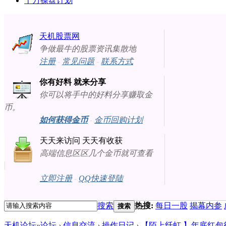
十万操盘计划
天机股票网
争做最牛的股票资讯集散地
注册
-
常见问题
-
联系方式
你有好料 就来分享
你可以将手中的好料分享赚取金
币。
如何获得金币
-
金币回购计划
天天来访问 天天有收获
高端信息区区几个金币就可查看
立即注册
-
QQ快速登陆
搜索
热搜:
每日一股
揭幕内参
搜索
天机论坛
»
论坛
›
信息交流
›
操作日记
›
【陌上纤虹 】年底红包行情随时