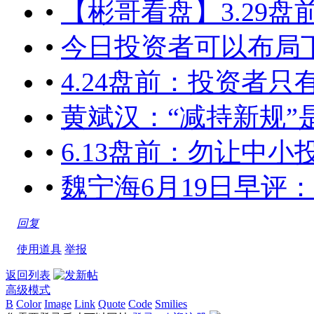
•
【彬哥看盘】3.29
•
今日投资者可以布局下周机会[
•
4.24盘前：投资者只有认命的
•
黄斌汉：“减持新规”
•
6.13盘前：勿让中
•
魏宁海6月19日早评
回复
使用道具
举报
返回列表
高级模式
B
Color
Image
Link
Quote
Code
Smilies