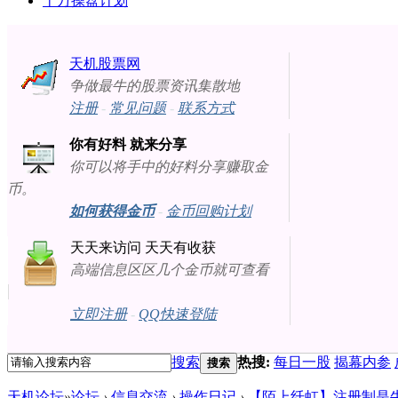
十万操盘计划
天机股票网
争做最牛的股票资讯集散地
注册
-
常见问题
-
联系方式
你有好料 就来分享
你可以将手中的好料分享赚取金
币。
如何获得金币
-
金币回购计划
天天来访问 天天有收获
高端信息区区几个金币就可查看
立即注册
-
QQ快速登陆
搜索
热搜:
每日一股
揭幕内参
搜索
天机论坛
»
论坛
›
信息交流
›
操作日记
›
【陌上纤虹】注册制是牛市催化剂