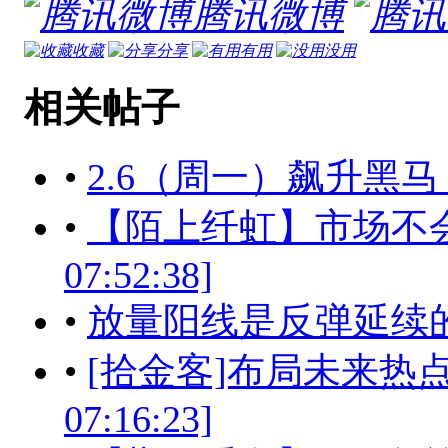
腾讯微博
收藏
分享
有用
没用
相关帖子
•
2.6（周一）飙升黑马
•
【陌上纤虹】市场不会出现
07:52:38]
•
放量阳线是反弹延续的关键！[
•
[拾金客]布局未来热点才是
07:16:23]