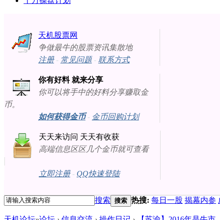
十万操盘计划
天机股票网
争做最牛的股票资讯集散地
注册
-
常见问题
-
联系方式
你有好料 就来分享
你可以将手中的好料分享赚取金
币。
如何获得金币
-
金币回购计划
天天来访问 天天有收获
高端信息区区几个金币就可查看
立即注册
-
QQ快速登陆
搜索
热搜:
每日一股
揭幕内参
搜索
天机论坛
»
论坛
›
信息交流
›
操作日记
›
【苏渝】2016年是牛