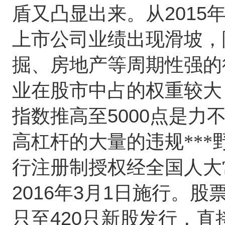
2015
盾又凸显出来。从
上市公司业绩出现滑坡，
掘、房地产等周期性强的
业在股市中占的权重较大
5000
指数推高至
点是力
高杠杆的大量的违规**
行注册制授权经全国人大
2016
3
1
年
月
日施行。股
420
只至
只新股发行，直