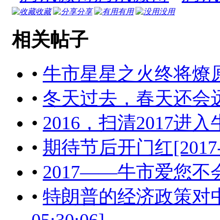
收藏
分享
有用
没用
相关帖子
•
牛市星星之火终将燎原！[201
•
冬天过去，春天还会远吗？[2
•
2016，扫清2017进
•
期待节后开门红[2017-01-
•
2017——牛市爱您
•
特朗普的经济政策对中国经