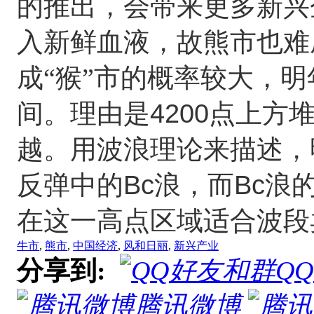
的推出，会带来更多新兴
入新鲜血液，故熊市也难
成“猴”市的概率较大，
4200
间。理由是
点上方
越。用波浪理论来描述，
Bc
Bc
反弹中的
浪，而
浪
在这一高点区域适合波段
牛市
,
熊市
,
中国经济
,
风和日丽
,
新兴产业
分享到:
Q
腾讯微博