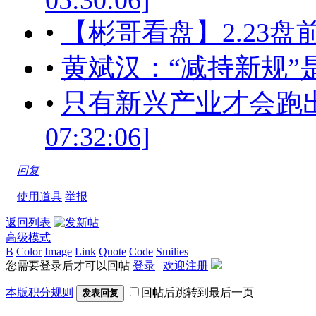
05:30:06]
•
【彬哥看盘】2.23
•
黄斌汉：“减持新规”
•
只有新兴产业才会跑出未来
07:32:06]
回复
使用道具
举报
返回列表
高级模式
B
Color
Image
Link
Quote
Code
Smilies
您需要登录后才可以回帖
登录
|
欢迎注册
本版积分规则
回帖后跳转到最后一页
发表回复