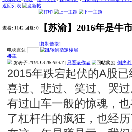
返回列表
【苏渝】2016年是牛
查看:
1142
|
回复:
0
[复制链接]
电梯直达
楼主
发表于 2016-1-4 08:55:07
|
只看该作者
|
倒序浏
2015
A
年跌宕起伏的
股已
喜过、悲过、笑过、哭过
有过山车一般的惊魂，也
了杠杆牛的疯狂，也经历