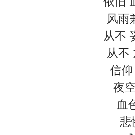
依旧 血流
风雨兼程 
从不 妥
从不 放
信仰 最终
夜空之中的 
血色 妖
悲惨 而