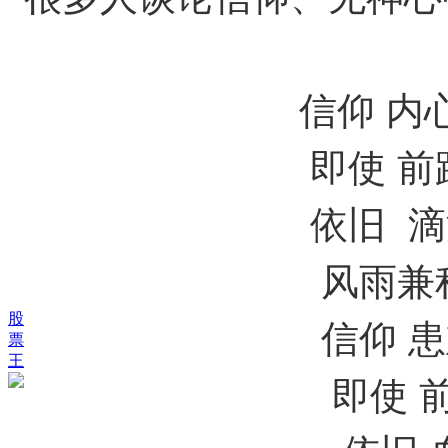
信
信仰 内心涌动
即使 前路遍
依旧 滴滴
风雨兼程 风
股
信仰 患难凝
票
王
即使 前路遍