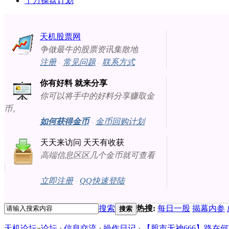
十万操盘计划
天机股票网
争做最牛的股票资讯集散地
注册
-
常见问题
-
联系方式
你有好料 就来分享
你可以将手中的好料分享赚取金
币。
如何获得金币
-
金币回购计划
天天来访问 天天有收获
高端信息区区几个金币就可查看
立即注册
-
QQ快速登陆
搜索
热搜:
每日一股
揭幕内参
搜索
天机论坛
»
论坛
›
信息交流
›
操作日记
›
【股市无神666】路在