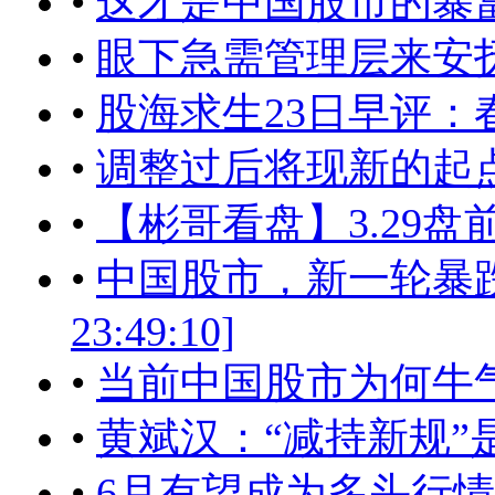
•
这才是中国股市的暴富神话样板
•
眼下急需管理层来安抚市场[2
•
股海求生23日早评：
•
调整过后将现新的起点[2017
•
【彬哥看盘】3.29
•
中国股市，新一轮暴跌开始
23:49:10]
•
当前中国股市为何牛气不起来？
•
黄斌汉：“减持新规”
•
6月有望成为多头行情的起点[