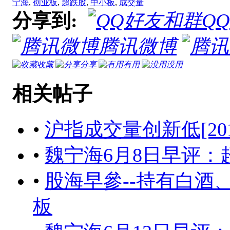
宁海
,
创业板
,
超跌股
,
中小板
,
成交量
分享到:
Q
腾讯微博
收藏
分享
有用
没用
相关帖子
•
沪指成交量创新低[2017-06
•
魏宁海6月8日早评：
•
股海早參--持有白酒
板