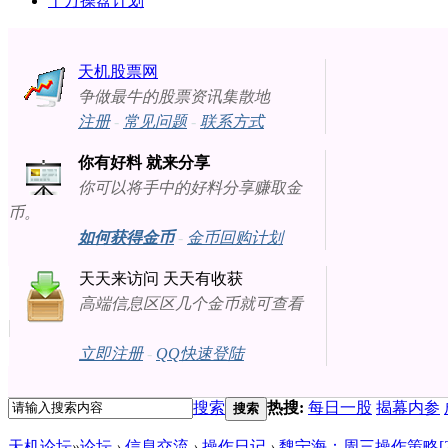
十万操盘计划
天机股票网
争做最牛的股票资讯集散地
注册
-
常见问题
-
联系方式
你有好料 就来分享
你可以将手中的好料分享赚取金
币。
如何获得金币
-
金币回购计划
天天来访问 天天有收获
高端信息区区几个金币就可查看
立即注册
-
QQ快速登陆
搜索
热搜:
每日一股
揭幕内参
搜索
天机论坛
»
论坛
›
信息交流
›
操作日记
›
魏宁海：周三操作策略[2016-0