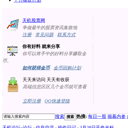
十万操盘计划
天机股票网
争做最牛的股票资讯集散地
注册
-
常见问题
-
联系方式
你有好料 就来分享
你可以将手中的好料分享赚取金
币。
如何获得金币
-
金币回购计划
天天来访问 天天有收获
高端信息区区几个金币就可查看
立即注册
-
QQ快速登陆
搜索
热搜:
每日一股
揭幕内参
搜索
天机论坛
»
论坛
›
信息交流
›
操作日记
›
3月28日蓝色光标