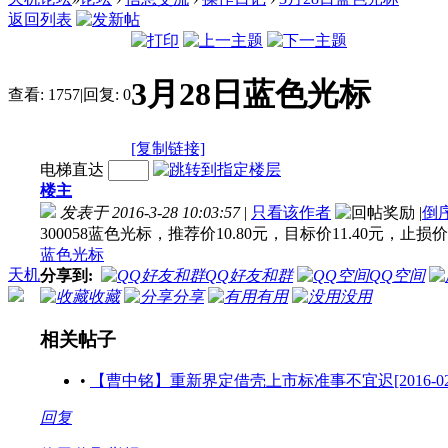
返回列表
3月28日蓝色光标
查看:
1757
|
回复:
0
[复制链接]
电梯直达
楼主
发表于 2016-3-28 10:03:57
|
只看该作者
|
倒
300058蓝色光标，推荐价10.80元，目标价11.40元，止损价1
蓝色光标
天机
分享到:
QQ好友和群
QQ空间
收藏
分享
有用
没用
相关帖子
•
【曹中铭】重新界定借壳上市标准事不宜迟[2016-02-29 
回复