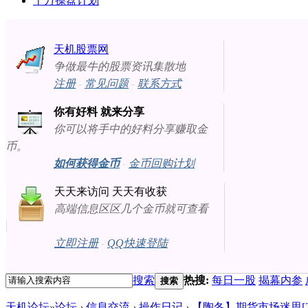
十万操盘计划
天机股票网
争做最牛的股票资讯集散地
注册
-
常见问题
-
联系方式
你有好料 就来分享
你可以将手中的好料分享赚取金
币。
如何获得金币
-
金币回购计划
天天来访问 天天有收获
高端信息区区几个金币就可查看
立即注册
-
QQ快速登陆
搜索
热搜:
每日一股
揭幕内参
搜索
天机论坛
»
论坛
›
信息交流
›
操作日记
›
【陶冬】期货市场迷思[2016-0