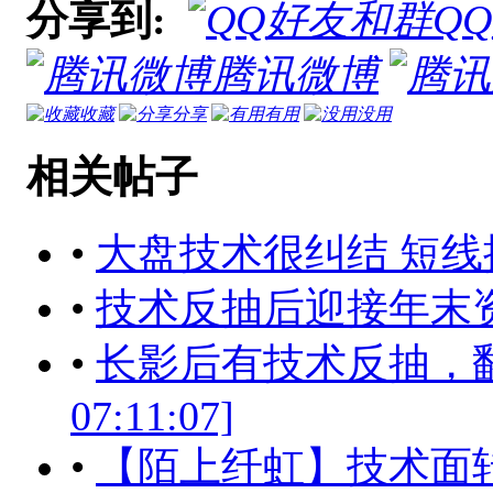
分享到:
Q
腾讯微博
收藏
分享
有用
没用
相关帖子
•
大盘技术很纠结 短
•
技术反抽后迎接年末
•
长影后有技术反抽，翻版1
07:11:07]
•
【陌上纤虹】技术面