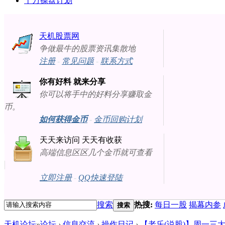
十万操盘计划
天机股票网
争做最牛的股票资讯集散地
注册
-
常见问题
-
联系方式
你有好料 就来分享
你可以将手中的好料分享赚取金
币。
如何获得金币
-
金币回购计划
天天来访问 天天有收获
高端信息区区几个金币就可查看
立即注册
-
QQ快速登陆
搜索
热搜:
每日一股
揭幕内参
搜索
天机论坛
»
论坛
›
信息交流
›
操作日记
›
【老乐(说股)】周一三大演化及操