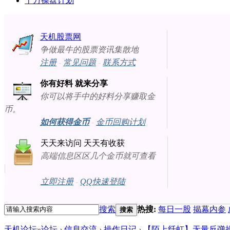
十万操盘计划
天机股票网
争做最牛的股票资讯集散地
注册
-
常见问题
-
联系方式
你有好料 就来分享
你可以将手中的好料分享赚取金
币。
如何获得金币
-
金币回购计划
天天来访问 天天有收获
高端信息区区几个金币就可查看
立即注册
-
QQ快速登陆
搜索
热搜:
每日一股
揭幕内参
搜索
天机论坛
»
论坛
›
信息交流
›
操作日记
›
【陌上纤虹】无量反弹操作不宜激