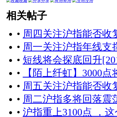
收藏
分享
有用
没用
相关帖子
•
周四关注沪指能否收复10天线
•
周一关注沪指年线支撑[2017
•
短线将会探底回升[2017-05
•
【陌上纤虹】3000点将经受考
•
周五关注沪指能否收复5天线[
•
周二沪指多将回落震
•
沪指重上3100点 ，这个