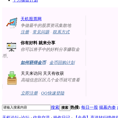
十万操盘计划
天机股票网
争做最牛的股票资讯集散地
注册
-
常见问题
-
联系方式
你有好料 就来分享
你可以将手中的好料分享赚取金
币。
如何获得金币
-
金币回购计划
天天来访问 天天有收获
高端信息区区几个金币就可查看
立即注册
-
QQ快速登陆
搜索
热搜:
每日一股
揭幕内参
搜索
天机论坛
»
论坛
›
信息交流
›
操作日记
›
【金鼎】高送转行情值得密切关注！