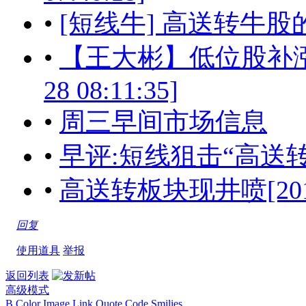
•
[短线牛] 高送转牛股的选股思
•
【王大彬】低位股补涨，
28 08:11:35]
•
周三早间市场信息
•
早评:短线狙击“高送转”[201
•
高送转板块现井喷[2017-06
回复
使用道具
举报
返回列表
高级模式
B
Color
Image
Link
Quote
Code
Smilies