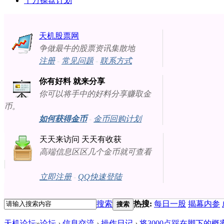
十万操盘计划
天机股票网
争做最牛的股票资讯集散地
注册
-
常见问题
-
联系方式
你有好料 就来分享
你可以将手中的好料分享赚取金
币。
如何获得金币
-
金币回购计划
天天来访问 天天有收获
高端信息区区几个金币就可查看
立即注册
-
QQ快速登陆
搜索
热搜:
每日一股
揭幕内参
搜索
天机论坛
»
论坛
›
信息交流
›
操作日记
›
将3000点踩在脚下的概率大！[2