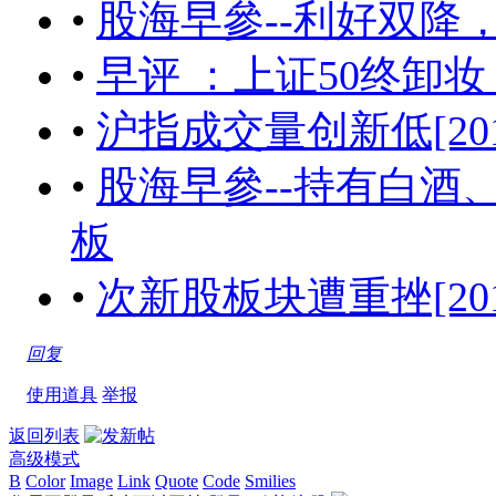
•
股海早參--利好双降
•
早评 ：上证50终卸
•
沪指成交量创新低[2017-06
•
股海早參--持有白酒
板
•
次新股板块遭重挫[2017-06
回复
使用道具
举报
返回列表
高级模式
B
Color
Image
Link
Quote
Code
Smilies