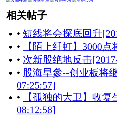
收藏
分享
有用
没用
相关帖子
•
短线将会探底回升[2017-05
•
【陌上纤虹】3000点将经受考
•
次新股绝地反击[2017-05-
•
股海早參--创业板将继续强
07:25:57]
•
【孤独的大卫】收复生命
08:12:58]