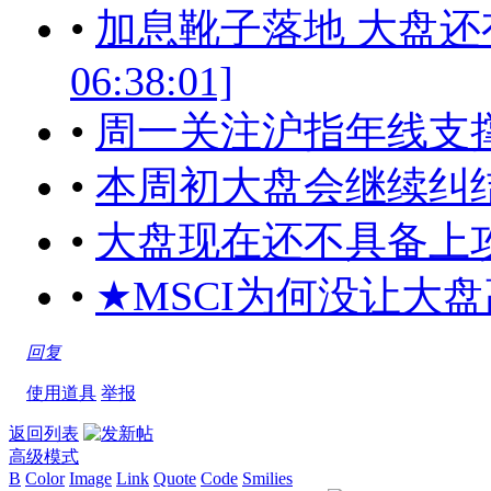
•
加息靴子落地 大盘还有两
06:38:01]
•
周一关注沪指年线支撑[2017
•
本周初大盘会继续纠结[2017
•
大盘现在还不具备上攻的条件[
•
★MSCI为何没让大
回复
使用道具
举报
返回列表
高级模式
B
Color
Image
Link
Quote
Code
Smilies