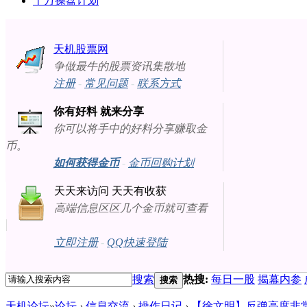
十万操盘计划
天机股票网
争做最牛的股票资讯集散地
注册
-
常见问题
-
联系方式
你有好料 就来分享
你可以将手中的好料分享赚取金
币。
如何获得金币
-
金币回购计划
天天来访问 天天有收获
高端信息区区几个金币就可查看
立即注册
-
QQ快速登陆
搜索
热搜:
每日一股
揭幕内参
搜索
天机论坛
»
论坛
›
信息交流
›
操作日记
›
【徐文明】反弹高度非常有限[20