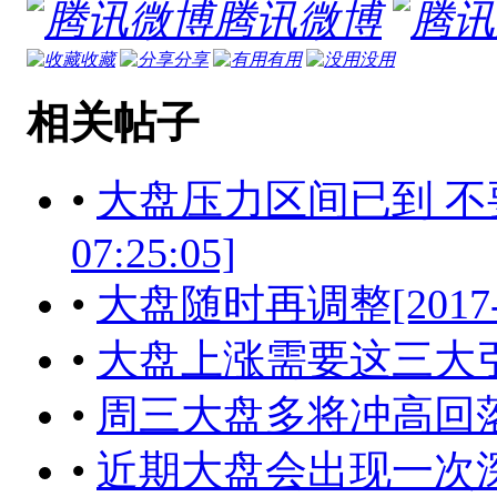
腾讯微博
收藏
分享
有用
没用
相关帖子
•
大盘压力区间已到 不要被
07:25:05]
•
大盘随时再调整[2017-06-
•
大盘上涨需要这三大引擎[201
•
周三大盘多将冲高回落[2017
•
近期大盘会出现一次深跌[201