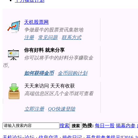
十万操盘计划
天机股票网
争做最牛的股票资讯集散地
注册
-
常见问题
-
联系方式
你有好料 就来分享
你可以将手中的好料分享赚取金
币。
如何获得金币
-
金币回购计划
天天来访问 天天有收获
高端信息区区几个金币就可查看
立即注册
-
QQ快速登陆
搜索
热搜:
每日一股
揭幕内参
搜索
天机论坛
»
论坛
›
信息交流
›
操作日记
›
开盘前参考提示![2016-10-3