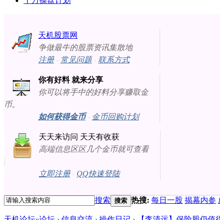
十万操盘计划
天机股票网
争做最牛的股票资讯集散地
注册
-
常见问题
-
联系方式
你有好料 就来分享
你可以将手中的好料分享赚取金
币。
如何获得金币
-
金币回购计划
天天来访问 天天有收获
高端信息区区几个金币就可查看
立即注册
-
QQ快速登陆
搜索
热搜:
每日一股
揭幕内参
搜索
天机论坛
»
论坛
›
信息交流
›
操作日记
›
【李清远】保险股仍值