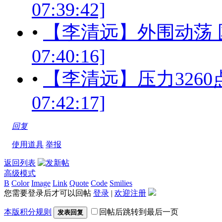
07:39:42]
•
【李清远】外围动荡 国内
07:40:16]
•
【李清远】压力3260点 
07:42:17]
回复
使用道具
举报
返回列表
高级模式
B
Color
Image
Link
Quote
Code
Smilies
您需要登录后才可以回帖
登录
|
欢迎注册
本版积分规则
回帖后跳转到最后一页
发表回复