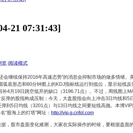
1 07:31:43]
浏览
|
阅读模式
还会继续保持2016年高速态势”的消息会抑制市场的做多情绪
弧底形态和60分钟图上的KDJ指标线运行到低位，显示短线反弹
4月19日跳空低开的缺口（3196.71点）。不过，周线图上M
对反弹的股指构成压制；今天，大盘股指会向上冲击3日均线和5
弹到5日均线（3201点）与13日均线之间要短线高抛。本博VI
名“股海上的灯塔”网址：
http://vip.g.cnfol.com
据，股市盘面变化难测，大家在实际操作的时候，要根据盘面