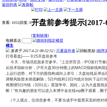
返回列表
开盘前参考提示[2017-04-2
查看:
1652
|
回复:
0
[复制链接]
电梯直达
楼主
发表于 2017-4-21 08:52:52
|
只看该作者
|
倒序
灯塔看盘]―― 9:25开盘前参考
今天，市场消息面多空参半。“上交所官员：IPO发行节奏
从技术指标分析，沪市大盘30分钟图上的MACD指标线构筑圆
上运行趋势，对下方的股指构成向上牵引；大盘短线反弹会回补
调整风险暂未彻底解除；5日均线和13日均线分别向下运行
将围绕5日均线（3201点）震荡争夺。因此，认为大盘股指反
断！”有兴趣的朋友可以进入本博中金在线vip圈子观看，圈子
（个人观点，仅供您参考，不要当成手中股票买卖的绝对依