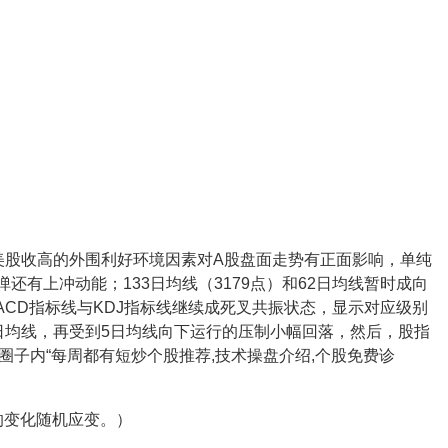
。美股收高的外围利好环境因素对A股盘面走势有正面影响，单纯
还有上冲动能；133日均线（3179点）和62日均线暂时成向
ACD指标线与KDJ指标线继续成死叉共振状态，显示对应级别
日均线，再受到5日均线向下运行的压制小幅回落，然后，股指
P圈子内“每周都有短炒个股推荐,技术操盘介绍,个股免费诊
的变化随机应变。）