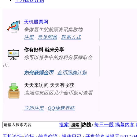
十万操盘计划
天机股票网
争做最牛的股票资讯集散地
注册
-
常见问题
-
联系方式
你有好料 就来分享
你可以将手中的好料分享赚取金
币。
如何获得金币
-
金币回购计划
天天来访问 天天有收获
高端信息区区几个金币就可查看
立即注册
-
QQ快速登陆
搜索
热搜:
每日一股
揭幕内参
搜索
天机论坛
»
论坛
›
信息交流
›
操作日记
›
开盘前参考提示[2017-04-21