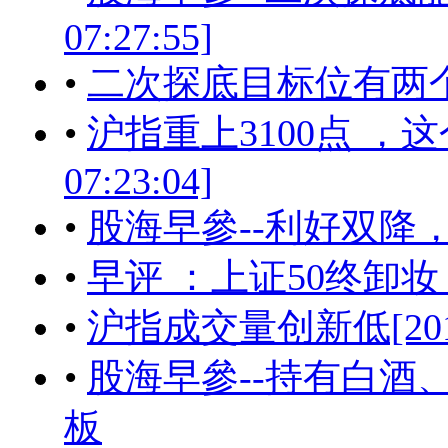
07:27:55]
•
二次探底目标位有两个[2017
•
沪指重上3100点 ，这个
07:23:04]
•
股海早參--利好双降
•
早评 ：上证50终卸
•
沪指成交量创新低[2017-06
•
股海早參--持有白酒
板