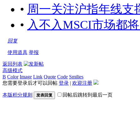
•
周一关注沪指年线支撑[2017
•
入不入MSCI市场都将反转向上
回复
使用道具
举报
返回列表
高级模式
B
Color
Image
Link
Quote
Code
Smilies
您需要登录后才可以回帖
登录
|
欢迎注册
本版积分规则
回帖后跳转到最后一页
发表回复