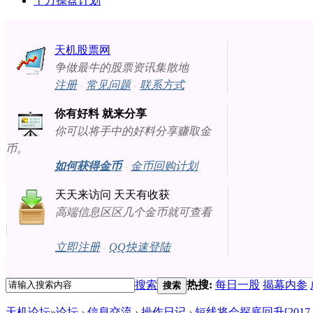
十万操盘计划
天机股票网
争做最牛的股票资讯集散地
注册
-
常见问题
-
联系方式
你有好料 就来分享
你可以将手中的好料分享赚取金
币。
如何获得金币
-
金币回购计划
天天来访问 天天有收获
高端信息区区几个金币就可查看
立即注册
-
QQ快速登陆
搜索
热搜:
每日一股
揭幕内参
搜索
天机论坛
»
论坛
›
信息交流
›
操作日记
›
短线将会探底回升[2017-05-0