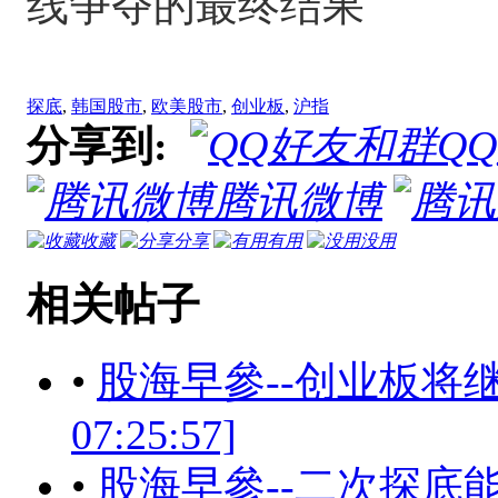
线争夺的最终结果
探底
,
韩国股市
,
欧美股市
,
创业板
,
沪指
分享到:
Q
腾讯微博
收藏
分享
有用
没用
相关帖子
•
股海早參--创业板将继续强
07:25:57]
•
股海早參--二次探底能探到