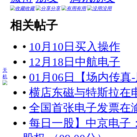
收藏
分享
有用
没用
相关帖子
•
10月10日买入操作
•
12月18日中航电子
天
•
01月06日【场内传真
机
•
横店东磁与特斯拉在
•
全国首张电子发票在
•
每日一股】中京电子：定