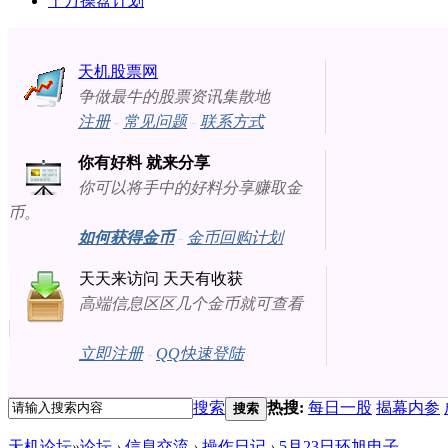
十万操盘计划
天机股票网
争做最牛的股票资讯集散地
注册
-
常见问题
-
联系方式
你有好料 就来分享
你可以将手中的好料分享赚取金
币。
如何获得金币
-
金币回购计划
天天来访问 天天有收获
高端信息区区几个金币就可查看
立即注册
-
QQ快速登陆
搜索
热搜:
每日一股
揭幕内参
搜索
天机论坛
»
论坛
›
信息交流
›
操作日记
›
5月23日环旭电子