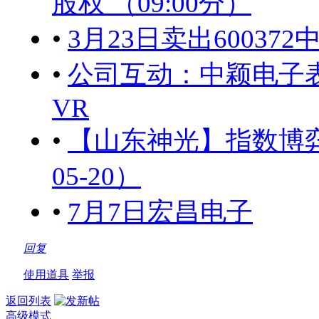
股权 （09:00分）
•
3月23日卖出60037
•
公司互动：中颖电子表
VR
•
【山东神光】指数博弈
05-20）
•
7月7日宏昌电子
回复
使用道具
举报
返回列表
高级模式