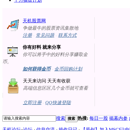
十万操盘计划
天机股票网
争做最牛的股票资讯集散地
注册
-
常见问题
-
联系方式
你有好料 就来分享
你可以将手中的好料分享赚取金
币。
如何获得金币
-
金币回购计划
天天来访问 天天有收获
高端信息区区几个金币就可查看
立即注册
-
QQ快速登陆
搜索
热搜:
每日一股
揭幕内参
搜索
天机论坛
»
论坛
›
信息交流
›
操作日记
›
【原创】加入MSCI让