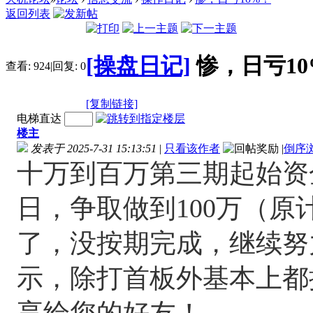
返回列表
[操盘日记]
惨，日亏1
查看:
924
|
回复:
0
[复制链接]
电梯直达
楼主
发表于 2025-7-31 15:13:51
|
只看该作者
|
倒序
十万到百万第三期起始资金1
日，争取做到100万（
了，没按期完成，继续努
示，除打首板外基本上都
享给您的好友！