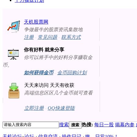
十万操盘计划
天机股票网
争做最牛的股票资讯集散地
注册
-
常见问题
-
联系方式
你有好料 就来分享
你可以将手中的好料分享赚取金
币。
如何获得金币
-
金币回购计划
天天来访问 天天有收获
高端信息区区几个金币就可查看
立即注册
-
QQ快速登陆
搜索
热搜:
每日一股
揭幕内参
搜索
天机论坛
»
论坛
›
信息交流
›
操作日记
›
惨，日亏10%！